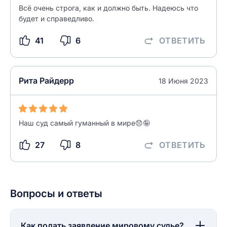
Всё очень строга, как и должно быть. Надеюсь что
Ответ на отзыв
Название населенного пункта
будет и справедливо.
41
6
ОТВЕТИТЬ
НАЙТИ МЕНЯ
0/500
0/500
Рита Райдерр
18 Июня 2023
Как вы оцените судебный участок?
ЗАКРЫТЬ
СОХРАНИТЬ
разрешить публикацию отзыва
Наш суд самый гуманный в мире😞🤪
разрешить публикацию отзыва
ОСТАВИТЬ ОТЗЫВ
27
8
ОТВЕТИТЬ
ОСТАВИТЬ ОТЗЫВ
Вопросы и ответы
Как подать заявление мировому судье?