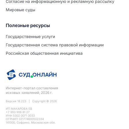
Согласие на информационную и рекламную рассылку
Мировые суды
Полезные ресурсы
Продолжите заполнение
Расторжение брака
Государственные услуги
Государственная система правовой информации
Уже заполнено
Российская общественная инициатива
Шаг 0 из 15
0%
Заявление
№5721221
Интернет-портал составления
ПРОДОЛЖИТЬ ЗАПОЛНЕНИЕ
исковых заявлений, 2026 г.
Версия 18.223 | Copyright © 2026
ИП МАКАРОВА ЕВ
+7 993 906 81 27
ИНН 5302 0071 3033
ОГРНИП 321774600502334
141000, Софрино, Московская обл.