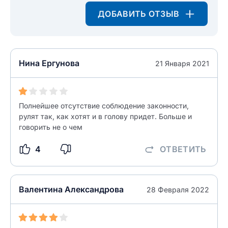
ДОБАВИТЬ ОТЗЫВ
Введите свой e-mail
Введите свой номер телефона
Текст отзыва
Нина Ергунова
21 Января 2021
Ответ на отзыв
Название населенного пункта
Полнейшее отсутствие соблюдение законности,
НАЙТИ МЕНЯ
0/500
рулят так, как хотят и в голову придет. Больше и
говорить не о чем
0/500
Как вы оцените судебный участок?
ЗАКРЫТЬ
СОХРАНИТЬ
разрешить публикацию отзыва
4
ОТВЕТИТЬ
Валентина Александрова
28 Февраля 2022
разрешить публикацию отзыва
ОСТАВИТЬ ОТЗЫВ
ОСТАВИТЬ ОТЗЫВ