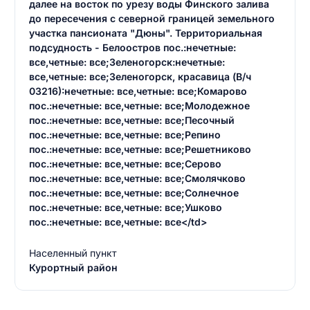
далее на восток по урезу воды Финского залива
до пересечения с северной границей земельного
участка пансионата "Дюны". Территориальная
подсудность - Белоостров пос.:нечетные:
все,четные: все;Зеленогорск:нечетные:
все,четные: все;Зеленогорск, красавица (В/ч
03216):нечетные: все,четные: все;Комарово
пос.:нечетные: все,четные: все;Молодежное
пос.:нечетные: все,четные: все;Песочный
пос.:нечетные: все,четные: все;Репино
пос.:нечетные: все,четные: все;Решетниково
пос.:нечетные: все,четные: все;Серово
пос.:нечетные: все,четные: все;Смолячково
пос.:нечетные: все,четные: все;Солнечное
пос.:нечетные: все,четные: все;Ушково
Введите свое имя
пос.:нечетные: все,четные: все</td>
Введите свое имя
Населенный пункт
Введите свой e-mail
Курортный район
Введите свой номер телефона