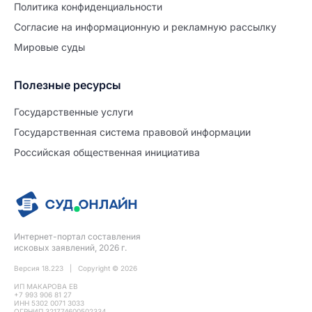
Политиĸа ĸонфиденциальности
Согласие на информационную и рекламную рассылку
Мировые суды
Полезные ресурсы
Продолжите заполнение
Расторжение брака
Государственные услуги
Государственная система правовой информации
Уже заполнено
Российская общественная инициатива
Шаг 0 из 15
0%
Заявление
№5702933
Интернет-портал составления
ПРОДОЛЖИТЬ ЗАПОЛНЕНИЕ
исковых заявлений, 2026 г.
Версия 18.223 | Copyright © 2026
ИП МАКАРОВА ЕВ
+7 993 906 81 27
ИНН 5302 0071 3033
ОГРНИП 321774600502334