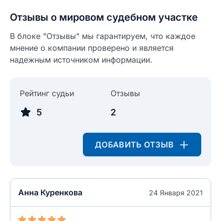
Текст отзыва
Отзывы о мировом судебном участке
Ответ на отзыв
Название населенного пункта
В блоке "Отзывы" мы гарантируем, что каждое
мнение о компании проверено и является
НАЙТИ МЕНЯ
надежным источником информации.
0/500
0/500
Как вы оцените судебный участок?
Рейтинг судьи
ЗАКРЫТЬ
СОХРАНИТЬ
Отзывы
разрешить публикацию отзыва
5
2
разрешить публикацию отзыва
ОСТАВИТЬ ОТЗЫВ
ДОБАВИТЬ ОТЗЫВ
ОСТАВИТЬ ОТЗЫВ
Анна Куренкова
24 Января 2021