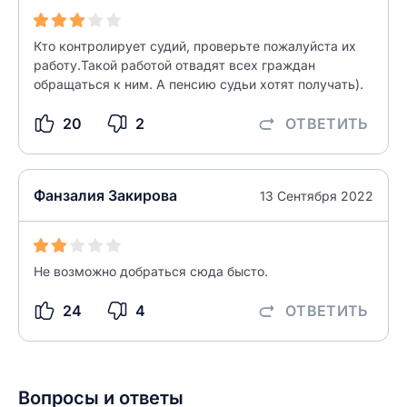
Как вы оцените судебный участок?
ЗАКРЫТЬ
СОХРАНИТЬ
разрешить публикацию отзыва
Кто контролирует судий, проверьте пожалуйста их
работу.Такой работой отвадят всех граждан
обращаться к ним. А пенсию судьи хотят получать).
разрешить публикацию отзыва
ОСТАВИТЬ ОТЗЫВ
20
2
ОТВЕТИТЬ
ОСТАВИТЬ ОТЗЫВ
Фанзалия Закирова
13 Сентября 2022
Не возможно добраться сюда бысто.
24
4
ОТВЕТИТЬ
Вопросы и ответы