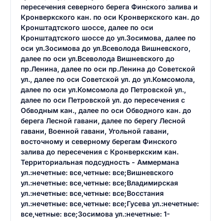
пересечения северного берега Финского залива и
Кронверкского кан. по оси Кронверкского кан. до
Кронштадтского шоссе, далее по оси
Кронштадтского шоссе до ул.Зосимова, далее по
оси ул.Зосимова до ул.Всеволода Вишневского,
далее по оси ул.Всеволода Вишневского до
пр.Ленина, далее по оси пр.Ленина до Советской
ул., далее по оси Советской ул. до ул.Комсомола,
далее по оси ул.Комсомола до Петровской ул.,
далее по оси Петровской ул. до пересечения с
Обводным кан., далее по оси Обводного кан. до
берега Лесной гавани, далее по берегу Лесной
гавани, Военной гавани, Угольной гавани,
восточному и северному берегам Финского
залива до пересечения с Кронверкским кан.
Территориальная подсудность - Аммермана
ул.:нечетные: все,четные: все;Вишневского
ул.:нечетные: все,четные: все;Владимирская
ул.:нечетные: все,четные: все;Восстания
ул.:нечетные: все,четные: все;Гусева ул.:нечетные:
все,четные: все;Зосимова ул.:нечетные: 1-