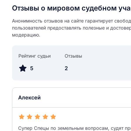
ail
Отзывы о мировом судебном уча
ание населенного пункта
 на отзыв
разрешить публ
Анонимность отзывов на сайте гарантирует свобо
пользователей предоставлять полезные и достове
ЙТИ МЕНЯ
модерацию.
КРЫТЬ
СОХРАНИТЬ
Рейтинг судьи
Отзывы
решить публикацию отзыва
ОСТАВИТЬ О
5
2
ТАВИТЬ ОТЗЫВ
Алексей
Супер Спецы по земельным вопросам, судят пр