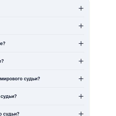
ие?
е?
 мирового судьи?
 судьи?
о судьи?