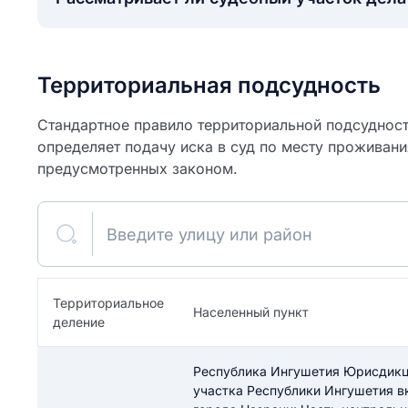
Территориальная подсудность
Стандартное правило территориальной подсудности
определяет подачу иска в суд по месту проживани
предусмотренных законом.
Введите улицу или район
ите свое имя
Территориальное
Населенный пункт
деление
Как вы оцените
я
ите свой номер телефона
участок?
Республика Ингушетия Юрисдикци
участка Республики Ингушетия 