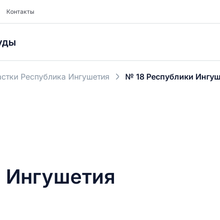
Контакты
уды
стки Республика Ингушетия
№ 18 Республики Ингу
и Ингушетия