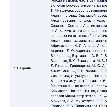
города Назрани: Часть центральн
ail
включая юго-восточное направле
ание населенного пункта
 на отзыв
Б. Муталиева, северное направле
разрешить публ
Алания по улице Овражной, севе
Алханчуртским каналом и желез
ЙТИ МЕНЯ
Северная Осетия – Алания по про
от Алханчуртского канала до гра
направление от границ Республик
Альтиевского административного
КРЫТЬ
СОХРАНИТЬ
Абрикосовая, И. И. Алиева, Алхан
решить публикацию отзыва
Ахриева, Д. О. Ахриева, проспект 
ОСТАВИТЬ О
Белхароева, Березовая, А.-Б. А. 
Вишневая, В. С. Высоцкого, М. З. 
Д. Ганиева, Грейдерная, М. Ю. Да
ТАВИТЬ ОТЗЫВ
г. Назрань
Джамбулатова, Т. К. Евлоева, Т. 
Измайлова, Изумрудная, Интернац
Базоркина до улицы Тангиева) № 1
(нечетная южная сторона), переу
Крымская, Лесная, Летняя, Лозова
поселок Машиностроителей, Х. С.
Мочиева, З. А. Мужехоева, Р. Т. 
Павлова, Х. Б. Парагульгова, Парт