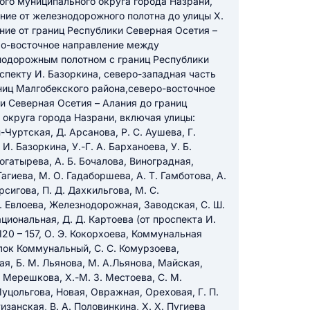
ого муниципального округа города Назрани,
ние от железнодорожного полотна до улицы Х.
ние от границ Республики Северная Осетия –
икацию отзыва
ро-восточное направление между
нодорожным полотном с границ Республики
спекту И. Базоркина, северо-западная часть
ниц Малгобекского района,северо-восточное
и Северная Осетия – Алания до границ
 округа города Назрани, включая улицы:
-Чуртская, Д. Арсанова, Р. С. Аушева, Г.
И. Базоркина, У.-Г. А. Барханоева, У. Б.
ТЗЫВ
Богатырева, А. Б. Бочалова, Виноградная,
Гагиева, М. О. Гадаборшева, А. Т. Гамботова, А.
рсигова, П. Д. Дахкильгова, М. С.
Т. Евлоева, Железнодорожная, Заводская, С. Ш.
иональная, Д. Д. Картоева (от проспекта И.
20 – 157, О. Э. Кокорхоева, Коммунальная
лок Коммунальный, С. С. Комурзоева,
я, Б. М. Льянова, М. А.Льянова, Майская,
 Мерешкова, Х.-М. З. Местоева, С. М.
Муцольгова, Новая, Овражная, Ореховая, Г. П.
изанская, В. А. Половинкина, Х. Х. Пугиева