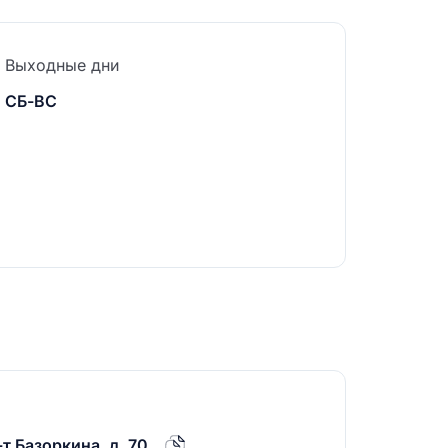
Выходные дни
СБ-ВС
т Базоркина, д. 70.