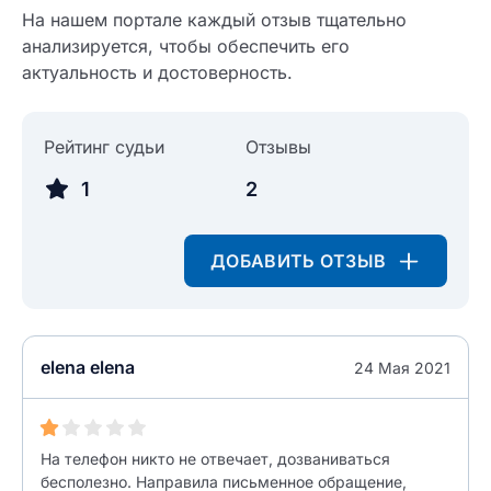
Ответ на отзыв
На нашем портале каждый отзыв тщательно
Название населенного пункта
анализируется, чтобы обеспечить его
актуальность и достоверность.
НАЙТИ МЕНЯ
0/500
0/500
Рейтинг судьи
Отзывы
Как вы оцените судебный участок?
ЗАКРЫТЬ
СОХРАНИТЬ
разрешить публикацию отзыва
1
2
ДОБАВИТЬ ОТЗЫВ
разрешить публикацию отзыва
ОСТАВИТЬ ОТЗЫВ
ОСТАВИТЬ ОТЗЫВ
elena elena
24 Мая 2021
На телефон никто не отвечает, дозваниваться
бесполезно. Направила письменное обращение,