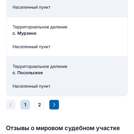
Населенный пункт
Территориальное деление
с. Мурзино
Населенный пункт
Территориальное деление
с. Посольское
Введите свое имя
Населенный пункт
Введите свое имя
1
2
Введите свой e-mail
Введите свой номер телефона
Текст отзыва
Отзывы о мировом судебном участке