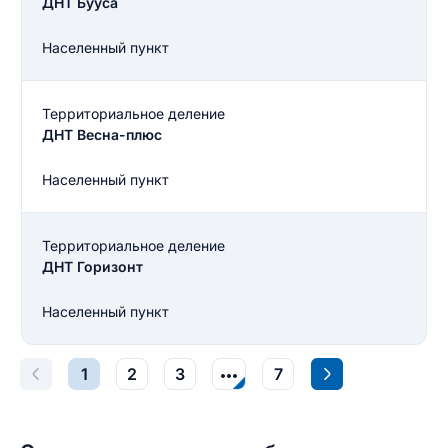
ДНТ Бууса
Населенный пункт
Территориальное деление
ДНТ Весна-плюс
Населенный пункт
Территориальное деление
ДНТ Горизонт
Населенный пункт
Введите свое имя
1
2
3
7
Введите свое имя
Введите свой e-mail