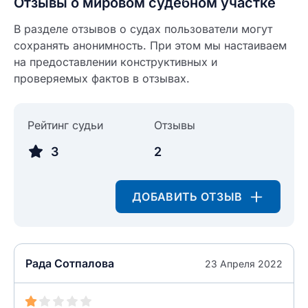
Отзывы о мировом судебном участке
Введите свой номер телефона
В разделе отзывов о судах пользователи могут
Текст отзыва
сохранять анонимность. При этом мы настаиваем
Ответ на отзыв
на предоставлении конструктивных и
Название населенного пункта
проверяемых фактов в отзывах.
НАЙТИ МЕНЯ
0/500
Рейтинг судьи
Отзывы
0/500
3
2
Как вы оцените судебный участок?
ЗАКРЫТЬ
СОХРАНИТЬ
разрешить публикацию отзыва
ДОБАВИТЬ ОТЗЫВ
разрешить публикацию отзыва
ОСТАВИТЬ ОТЗЫВ
Рада Сотпалова
23 Апреля 2022
ОСТАВИТЬ ОТЗЫВ