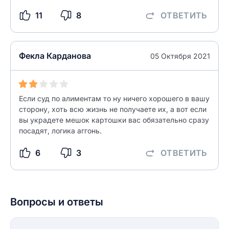
Название населенного пункта
11
8
ОТВЕТИТЬ
НАЙТИ МЕНЯ
0/500
Фекла Карданова
0/500
05 Октября 2021
Как вы оцените судебный участок?
ЗАКРЫТЬ
СОХРАНИТЬ
разрешить публикацию отзыва
Если суд по алиментам то ну ничего хорошего в вашу
сторону, хоть всю жизнь не получаете их, а вот если
разрешить публикацию отзыва
вы украдете мешок картошки вас обязательно сразу
ОСТАВИТЬ ОТЗЫВ
посадят, логика аггонь.
ОСТАВИТЬ ОТЗЫВ
6
3
ОТВЕТИТЬ
Вопросы и ответы