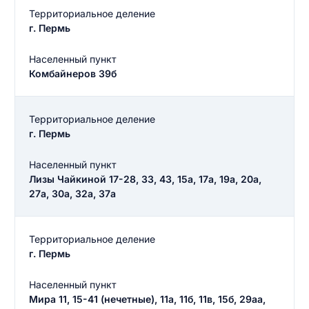
Территориальное деление
Введите свое имя
г. Пермь
Введите свое имя
Населенный пункт
Введите свой e-mail
Комбайнеров 39б
Введите свой номер телефона
Текст отзыва
Территориальное деление
г. Пермь
Ответ на отзыв
Название населенного пункта
Населенный пункт
Лизы Чайкиной 17-28, 33, 43, 15а, 17а, 19а, 20а,
НАЙТИ МЕНЯ
27а, 30а, 32а, 37а
0/500
0/500
Как вы оцените судебный участок?
Территориальное деление
ЗАКРЫТЬ
СОХРАНИТЬ
разрешить публикацию отзыва
г. Пермь
Населенный пункт
Мира 11, 15-41 (нечетные), 11а, 11б, 11в, 15б, 29аа,
разрешить публикацию отзыва
ОСТАВИТЬ ОТЗЫВ