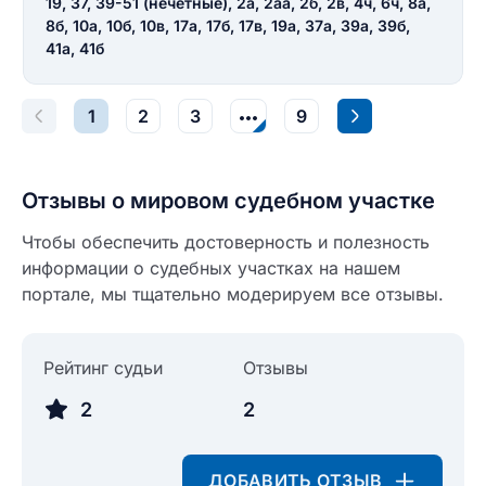
19, 37, 39-51 (нечетные), 2а, 2аа, 2б, 2в, 4ч, 6ч, 8а,
8б, 10а, 10б, 10в, 17а, 17б, 17в, 19а, 37а, 39а, 39б,
41а, 41б
1
2
3
9
Отзывы о мировом судебном участке
Чтобы обеспечить достоверность и полезность
информации о судебных участках на нашем
портале, мы тщательно модерируем все отзывы.
Рейтинг судьи
Отзывы
2
2
ДОБАВИТЬ ОТЗЫВ