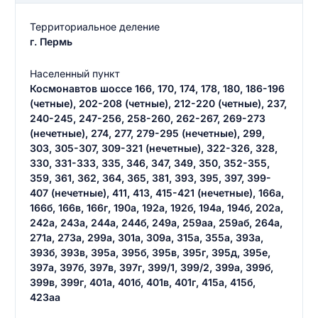
Территориальное деление
г. Пермь
Населенный пункт
Космонавтов шоссе 166, 170, 174, 178, 180, 186-196
Введите свое имя
(четные), 202-208 (четные), 212-220 (четные), 237,
240-245, 247-256, 258-260, 262-267, 269-273
Введите свое имя
(нечетные), 274, 277, 279-295 (нечетные), 299,
303, 305-307, 309-321 (нечетные), 322-326, 328,
Введите свой e-mail
330, 331-333, 335, 346, 347, 349, 350, 352-355,
Введите свой номер телефона
359, 361, 362, 364, 365, 381, 393, 395, 397, 399-
407 (нечетные), 411, 413, 415-421 (нечетные), 166а,
Текст отзыва
166б, 166в, 166г, 190а, 192а, 192б, 194а, 194б, 202а,
242а, 243а, 244а, 244б, 249а, 259аа, 259аб, 264а,
Ответ на отзыв
271а, 273а, 299а, 301а, 309а, 315а, 355а, 393а,
Название населенного пункта
393б, 393в, 395а, 395б, 395в, 395г, 395д, 395е,
397а, 397б, 397в, 397г, 399/1, 399/2, 399а, 399б,
399в, 399г, 401а, 401б, 401в, 401г, 415а, 415б,
НАЙТИ МЕНЯ
0/500
423аа
0/500