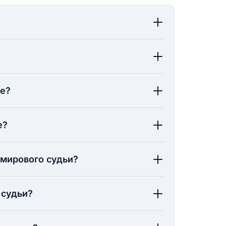
ие?
е?
 мирового судьи?
 судьи?