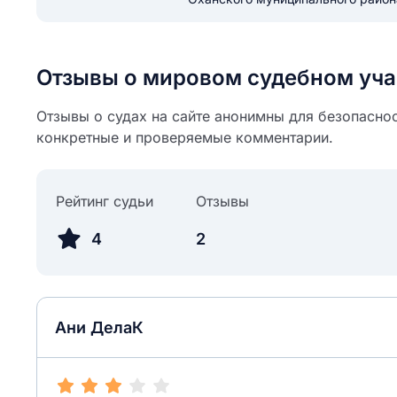
ail
ание населенного пункта
 на отзыв
разрешить публ
Отзывы о мировом судебном уча
ЙТИ МЕНЯ
Отзывы о судах на сайте анонимны для безопаснос
конкретные и проверяемые комментарии.
КРЫТЬ
СОХРАНИТЬ
решить публикацию отзыва
ОСТАВИТЬ О
Рейтинг судьи
Отзывы
4
2
ТАВИТЬ ОТЗЫВ
Ани ДелаК