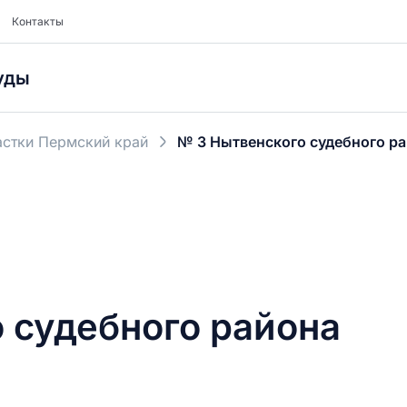
Контакты
уды
стки Пермский край
№ 3 Нытвенского судебного р
 судебного района