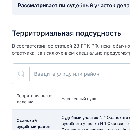
Рассматривает ли судебный участок дел
Территориальная подсудность
В соответствии со статьей 28 ГПК РФ, иски обычн
ответчика, за исключением специально предусмот
Введите улицу или район
ите свое имя
Территориальное
Населенный пункт
деление
Как вы оцените
я
ите свой номер телефона
участок?
Судебный участок N 1 Оханского 
Оханский
судебного участка N 1 Оханского
судебный район
Оханского муниципального район