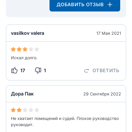
Введите свой e-mail
ДОБАВИТЬ ОТЗЫВ
Введите свой номер телефона
Текст отзыва
Ответ на отзыв
vasilkov valera
17 Мая 2021
Название населенного пункта
НАЙТИ МЕНЯ
Искал долго.
0/500
0/500
17
1
ОТВЕТИТЬ
Как вы оцените судебный участок?
ЗАКРЫТЬ
СОХРАНИТЬ
разрешить публикацию отзыва
Дора Пак
29 Сентября 2022
разрешить публикацию отзыва
ОСТАВИТЬ ОТЗЫВ
Не хватает помещений и судей. Плохое руководство
ОСТАВИТЬ ОТЗЫВ
руководит.