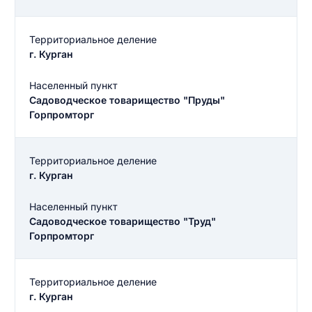
Территориальное деление
г. Курган
Населенный пункт
Садоводческое товарищество "Пруды"
Горпромторг
Территориальное деление
г. Курган
Населенный пункт
Садоводческое товарищество "Труд"
Горпромторг
Введите свое имя
Территориальное деление
Введите свое имя
г. Курган