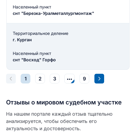
Введите свой e-mail
Населенный пункт
Введите свой номер телефона
снт "Березка-Уралметаллургмонтаж"
Текст отзыва
Ответ на отзыв
Территориальное деление
Название населенного пункта
г. Курган
Населенный пункт
НАЙТИ МЕНЯ
0/500
снт "Восход" Горфо
0/500
Как вы оцените судебный участок?
ЗАКРЫТЬ
СОХРАНИТЬ
1
2
3
9
разрешить публикацию отзыва
Отзывы о мировом судебном участке
разрешить публикацию отзыва
ОСТАВИТЬ ОТЗЫВ
На нашем портале каждый отзыв тщательно
анализируется, чтобы обеспечить его
ОСТАВИТЬ ОТЗЫВ
актуальность и достоверность.