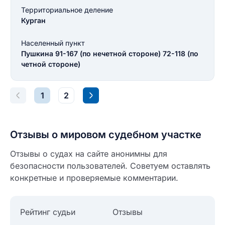
Введите свой номер телефона
Территориальное деление
Курган
Текст отзыва
Населенный пункт
Ответ на отзыв
Название населенного пункта
Пушкина 91-167 (по нечетной стороне) 72-118 (по
четной стороне)
НАЙТИ МЕНЯ
0/500
1
2
0/500
Как вы оцените судебный участок?
ЗАКРЫТЬ
СОХРАНИТЬ
разрешить публикацию отзыва
Отзывы о мировом судебном участке
Отзывы о судах на сайте анонимны для
безопасности пользователей. Советуем оставлять
разрешить публикацию отзыва
ОСТАВИТЬ ОТЗЫВ
конкретные и проверяемые комментарии.
ОСТАВИТЬ ОТЗЫВ
Рейтинг судьи
Отзывы