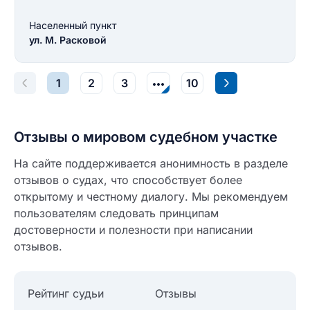
Населенный пункт
ул. М. Расковой
Введите свое имя
1
2
3
10
Введите свое имя
Введите свой e-mail
Отзывы о мировом судебном участке
Введите свой номер телефона
На сайте поддерживается анонимность в разделе
Текст отзыва
отзывов о судах, что способствует более
Ответ на отзыв
открытому и честному диалогу. Мы рекомендуем
Название населенного пункта
пользователям следовать принципам
достоверности и полезности при написании
НАЙТИ МЕНЯ
отзывов.
0/500
0/500
Как вы оцените судебный участок?
Рейтинг судьи
Отзывы
ЗАКРЫТЬ
СОХРАНИТЬ
разрешить публикацию отзыва