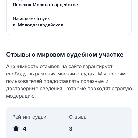
Поселок Молодогвардейское
Населенный пункт
Введите свое имя
п. Молодогвардейское
Введите свое имя
Введите свой e-mail
Введите свой номер телефона
Отзывы о мировом судебном участке
Текст отзыва
Анонимность отзывов на сайте гарантирует
Ответ на отзыв
свободу выражения мнений о судах. Мы просим
Название населенного пункта
пользователей предоставлять полезные и
достоверные сведения, которые проходят строгую
модерацию.
НАЙТИ МЕНЯ
0/500
0/500
Рейтинг судьи
Отзывы
Как вы оцените судебный участок?
ЗАКРЫТЬ
СОХРАНИТЬ
разрешить публикацию отзыва
4
3