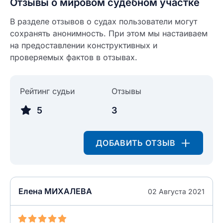
Отзывы о мировом судебном участке
В разделе отзывов о судах пользователи могут
сохранять анонимность. При этом мы настаиваем
на предоставлении конструктивных и
Введите свое имя
проверяемых фактов в отзывах.
Введите свое имя
Рейтинг судьи
Введите свой e-mail
Отзывы
Введите свой номер телефона
5
3
Текст отзыва
Ответ на отзыв
ДОБАВИТЬ ОТЗЫВ
Название населенного пункта
НАЙТИ МЕНЯ
0/500
Елена МИХАЛЕВА
02 Августа 2021
0/500
Как вы оцените судебный участок?
ЗАКРЫТЬ
СОХРАНИТЬ
разрешить публикацию отзыва