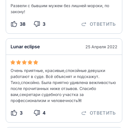
Развели с бывшим мужем без лишней мороки, по
закону!
разрешить публикацию отзыва
38
3
ОТВЕТИТЬ
ОСТАВИТЬ ОТЗЫВ
ОСТАВИТЬ ОТЗЫВ
Lunar eclipse
25 Апреля 2022
Очень приятные, красивые,спокойные девушки
работают в суде. Всё объяснят и подскажут.
Тихо,спокойно. Была приятно удивлена вежливостью
после прочитанных ниже отзывов. Спасибо
вам,секретари судебного участка за
профессионализм и человечность🌺
3
4
ОТВЕТИТЬ