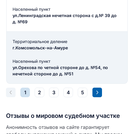
Населенный пункт
ул.Ленинградская нечетная сторона с д.№ 39 до
Введите свое имя
д. №69
Введите свое имя
Территориальное деление
Введите свой e-mail
г.Комсомольск-на-Амуре
Введите свой номер телефона
Населенный пункт
Текст отзыва
ул.Орехова по четной стороне до д. №54, по
Ответ на отзыв
нечетной стороне до д. №51
Название населенного пункта
1
2
3
4
5
НАЙТИ МЕНЯ
0/500
0/500
Отзывы о мировом судебном участке
Как вы оцените судебный участок?
ЗАКРЫТЬ
СОХРАНИТЬ
разрешить публикацию отзыва
Анонимность отзывов на сайте гарантирует