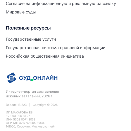
Согласие на информационную и рекламную рассылку
Мировые суды
Полезные ресурсы
Продолжите заполнение
Расторжение брака
Государственные услуги
Государственная система правовой информации
Уже заполнено
Российская общественная инициатива
Шаг 0 из 15
0%
Заявление
№5713656
Интернет-портал составления
ПРОДОЛЖИТЬ ЗАПОЛНЕНИЕ
исковых заявлений, 2026 г.
Версия 18.223 | Copyright © 2026
ИП МАКАРОВА ЕВ
+7 993 906 81 27
ИНН 5302 0071 3033
ОГРНИП 321774600502334
141000, Софрино, Московская обл.