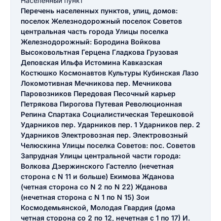
Населенный пункт
Перечень населенных пунктов, улиц, домов:
поселок Железнодорожный поселок Советов
центральная часть города Улицы поселка
Железнодорожный: Бородина Войкова
Высоковольтная Герцена Гладкова Грузовая
Деповская Ильфа Истомина Кавказская
Костюшко Космонавтов Культуры Кубинская Лазо
Локомотивная Мечникова пер. Мечникова
Паровозников Передовая Песочный карьер
Петрякова Пирогова Путевая Революционная
Репина Спартака Социалистическая Терешковой
Ударников пер. Ударников пер. 1 Ударников пер. 2
Ударников Электровозная пер. Электровозный
Челюскина Улицы поселка Советов: пос. Советов
Запрудная Улицы центральной части города:
Волкова Дзержинского Гастелло (нечетная
сторона с N 11 и больше) Екимова Жданова
(четная сторона со N 2 по N 22) Жданова
(нечетная сторона с N 1 по N 15) Зои
Космодемьянской, Молодая Гвардия (дома
четная сторона со 2 по 12, нечетная с 1 по 17) И.