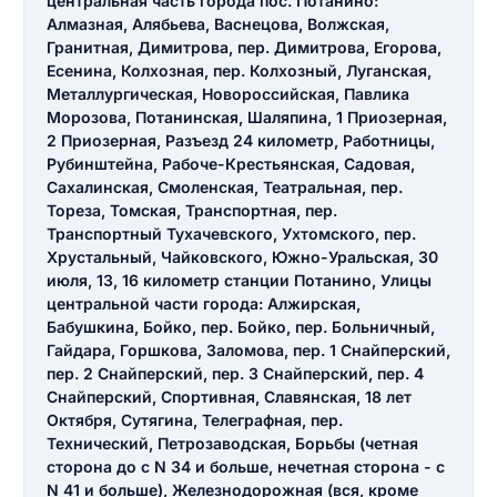
центральная часть города пос. Потанино:
Алмазная, Алябьева, Васнецова, Волжская,
Гранитная, Димитрова, пер. Димитрова, Егорова,
Есенина, Колхозная, пер. Колхозный, Луганская,
Металлургическая, Новороссийская, Павлика
Морозова, Потанинская, Шаляпина, 1 Приозерная,
2 Приозерная, Разъезд 24 километр, Работницы,
Рубинштейна, Рабоче-Крестьянская, Садовая,
Сахалинская, Смоленская, Театральная, пер.
Тореза, Томская, Транспортная, пер.
Транспортный Тухачевского, Ухтомского, пер.
Хрустальный, Чайковского, Южно-Уральская, 30
июля, 13, 16 километр станции Потанино, Улицы
центральной части города: Алжирская,
Бабушкина, Бойко, пер. Бойко, пер. Больничный,
Гайдара, Горшкова, Заломова, пер. 1 Снайперский,
пер. 2 Снайперский, пер. 3 Снайперский, пер. 4
Снайперский, Спортивная, Славянская, 18 лет
Октября, Сутягина, Телеграфная, пер.
Технический, Петрозаводская, Борьбы (четная
сторона до с N 34 и больше, нечетная сторона - с
N 41 и больше), Железнодорожная (вся, кроме