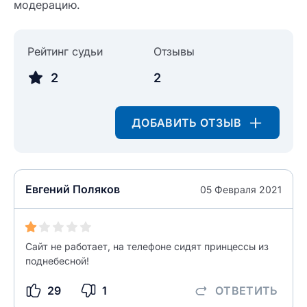
модерацию.
0/500
Как вы оцените судебный участок?
ЗАКРЫТЬ
СОХРАНИТЬ
разрешить публикацию отзыва
Рейтинг судьи
Отзывы
2
2
разрешить публикацию отзыва
ОСТАВИТЬ ОТЗЫВ
ДОБАВИТЬ ОТЗЫВ
ОСТАВИТЬ ОТЗЫВ
Евгений Поляков
05 Февраля 2021
Сайт не работает, на телефоне сидят принцессы из
поднебесной!
29
1
ОТВЕТИТЬ