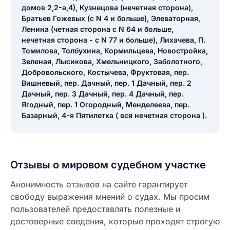
домов 2,2-а,4), Кузнецова (нечетная сторона),
Братьев Гожевых (с N 4 и больше), Элеваторная,
Ленина (четная сторона с N 64 и больше,
нечетная сторона - с N 77 и больше), Лихачева, П.
Томилова, Толбухина, Кормильцева, Новостройка,
Зеленая, Лысикова, Хмельницкого, Заболотного,
Добровольского, Костычева, Фруктовая, пер.
Вишневый, пер. Дачный, пер. 1 Дачный, пер. 2
Введите свое имя
Дачный, пер. 3 Дачный, пер. 4 Дачный, пер.
Ягодный, пер. 1 Огородный, Менделеева, пер.
Введите свое имя
Базарный, 4-я Пятилетка ( вся нечетная сторона ).
Введите свой e-mail
Введите свой номер телефона
Отзывы о мировом судебном участке
Текст отзыва
Ответ на отзыв
Анонимность отзывов на сайте гарантирует
Название населенного пункта
свободу выражения мнений о судах. Мы просим
пользователей предоставлять полезные и
достоверные сведения, которые проходят строгую
НАЙТИ МЕНЯ
0/500