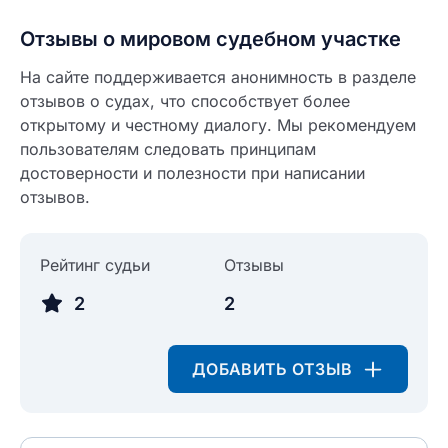
Введите свое имя
Отзывы о мировом судебном участке
Введите свое имя
На сайте поддерживается анонимность в разделе
отзывов о судах, что способствует более
Введите свой e-mail
открытому и честному диалогу. Мы рекомендуем
Введите свой номер телефона
пользователям следовать принципам
достоверности и полезности при написании
Текст отзыва
отзывов.
Ответ на отзыв
Название населенного пункта
Рейтинг судьи
Отзывы
НАЙТИ МЕНЯ
0/500
2
2
0/500
Как вы оцените судебный участок?
ЗАКРЫТЬ
СОХРАНИТЬ
ДОБАВИТЬ ОТЗЫВ
разрешить публикацию отзыва