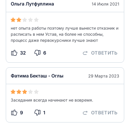
Ответ на отзыв
Ольга Лутфуллина
14 Июля 2021
Название населенного пункта
НАЙТИ МЕНЯ
нет опыта работы поэтому лучше вынести отказник и
0/500
расписать в нем Устав, на более не способны,
0/500
процесс даже первокурсники лучше знают
Как вы оцените судебный участок?
ЗАКРЫТЬ
СОХРАНИТЬ
разрешить публикацию отзыва
32
6
ОТВЕТИТЬ
разрешить публикацию отзыва
ОСТАВИТЬ ОТЗЫВ
Фатима Бекташ - Оглы
29 Марта 2023
ОСТАВИТЬ ОТЗЫВ
Заседания всегда начинают не вовремя.
9
1
ОТВЕТИТЬ