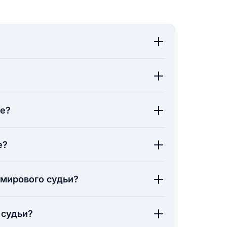
ие?
е?
 мирового судьи?
 судьи?