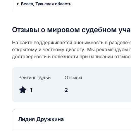
г. Белев, Тульская область
ail
ание населенного пункта
 на отзыв
разрешить публ
Отзывы о мировом судебном уча
ЙТИ МЕНЯ
На сайте поддерживается анонимность в разделе о
открытому и честному диалогу. Мы рекомендуем 
КРЫТЬ
СОХРАНИТЬ
достоверности и полезности при написании отзыво
решить публикацию отзыва
ОСТАВИТЬ О
Рейтинг судьи
Отзывы
ТАВИТЬ ОТЗЫВ
1
2
Лидия Дружкина