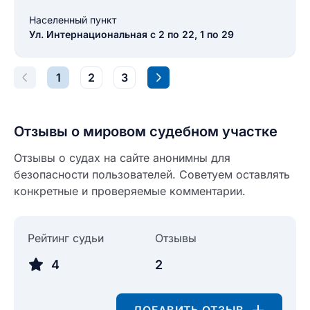
Текст отзыва
Населенный пункт
Ответ на отзыв
Ул. Интернациональная с 2 по 22, 1 по 29
Название населенного пункта
1
2
3
НАЙТИ МЕНЯ
0/500
0/500
Отзывы о мировом судебном участке
Как вы оцените судебный участок?
ЗАКРЫТЬ
СОХРАНИТЬ
разрешить публикацию отзыва
Отзывы о судах на сайте анонимны для
безопасности пользователей. Советуем оставлять
конкретные и проверяемые комментарии.
разрешить публикацию отзыва
ОСТАВИТЬ ОТЗЫВ
Рейтинг судьи
Отзывы
ОСТАВИТЬ ОТЗЫВ
4
2