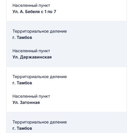
Населенный пункт
Ул. А. Бебеля с 1 по 7
Территориальное деление
г. Тамбов
Населенный пункт
Ул. Державинская
Территориальное деление
г. Тамбов
Введите свое имя
Населенный пункт
Ул. Затонная
Введите свое имя
Введите свой e-mail
Территориальное деление
Введите свой номер телефона
г. Тамбов