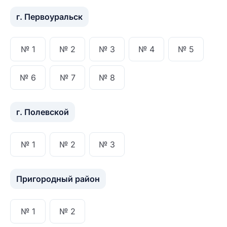
г. Первоуральск
№ 1
№ 2
№ 3
№ 4
№ 5
№ 6
№ 7
№ 8
г. Полевской
№ 1
№ 2
№ 3
Пригородный район
№ 1
№ 2