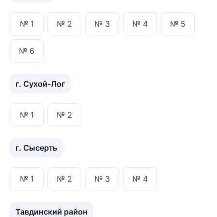
№ 1
№ 2
№ 3
№ 4
№ 5
№ 6
г. Сухой-Лог
№ 1
№ 2
г. Сысерть
№ 1
№ 2
№ 3
№ 4
Тавдинский район