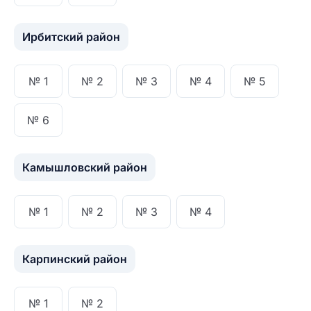
Ирбитский район
№ 1
№ 2
№ 3
№ 4
№ 5
Название населенного пункта
№ 6
НАЙТИ МЕНЯ
Камышловский район
ЗАКРЫТЬ
СОХРАНИТЬ
№ 1
№ 2
№ 3
№ 4
Карпинский район
№ 1
№ 2