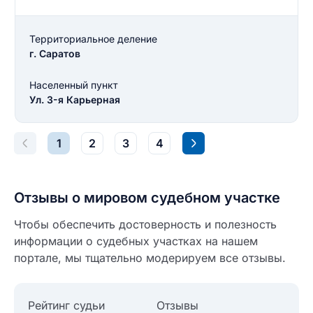
Введите свой номер телефона
Текст отзыва
Территориальное деление
Ответ на отзыв
г. Саратов
Название населенного пункта
Населенный пункт
Ул. 3-я Карьерная
НАЙТИ МЕНЯ
0/500
0/500
1
2
3
4
Как вы оцените судебный участок?
ЗАКРЫТЬ
СОХРАНИТЬ
разрешить публикацию отзыва
Отзывы о мировом судебном участке
разрешить публикацию отзыва
Чтобы обеспечить достоверность и полезность
ОСТАВИТЬ ОТЗЫВ
информации о судебных участках на нашем
портале, мы тщательно модерируем все отзывы.
ОСТАВИТЬ ОТЗЫВ
Рейтинг судьи
Отзывы