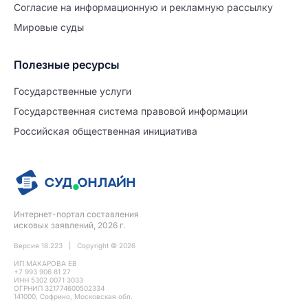
Согласие на информационную и рекламную рассылку
Мировые суды
Полезные ресурсы
Продолжите заполнение
Расторжение брака
Государственные услуги
Государственная система правовой информации
Уже заполнено
Российская общественная инициатива
Шаг 0 из 15
0%
Заявление
№5721717
Интернет-портал составления
ПРОДОЛЖИТЬ ЗАПОЛНЕНИЕ
исковых заявлений, 2026 г.
Версия 18.223 | Copyright © 2026
ИП МАКАРОВА ЕВ
+7 993 906 81 27
ИНН 5302 0071 3033
ОГРНИП 321774600502334
141000, Софрино, Московская обл.