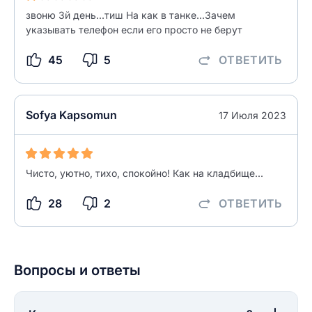
Ответ на отзыв
звоню 3й день...тиш На как в танке...Зачем
Название населенного пункта
указывать телефон если его просто не берут
45
5
ОТВЕТИТЬ
НАЙТИ МЕНЯ
0/500
0/500
Sofya Kapsomun
17 Июля 2023
Как вы оцените судебный участок?
ЗАКРЫТЬ
СОХРАНИТЬ
разрешить публикацию отзыва
Чисто, уютно, тихо, спокойно! Как на кладбище...
разрешить публикацию отзыва
ОСТАВИТЬ ОТЗЫВ
28
2
ОТВЕТИТЬ
ОСТАВИТЬ ОТЗЫВ
Вопросы и ответы