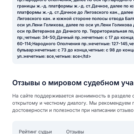
ail
границы ж.-д. платформы ж.-д. ст.Дачное, далее по 
ание населенного пункта
платформы ж.-д. ст.Дачное до Лиговского кан., далее
 на отзыв
Лиговского кан. и южной стороне полосы отвода Бал
разрешить публ
оси ул.Лени Голикова, далее по оси ул.Лени Голикова 
ЙТИ МЕНЯ
оси пр.Ветеранов до Дачного пр. Территориальная по
пр:,четные: 34-50;Дачный пр.:нечетные: с 17 до конца,
60-114;Народного Ополчения пр.:нечетные: 127-145,ч
бульвар:нечетные: с 73 до конца,четные: с 98 до кон
КРЫТЬ
СОХРАНИТЬ
ул.:нечетные: все,четные: все</td>
решить публикацию отзыва
ОСТАВИТЬ О
Отзывы о мировом судебном уча
ТАВИТЬ ОТЗЫВ
На сайте поддерживается анонимность в разделе о
открытому и честному диалогу. Мы рекомендуем 
достоверности и полезности при написании отзыво
Рейтинг судьи
Отзывы