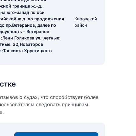
южной границе ж.-д.
 на юго-запад по оси
тийской ж.д. до продолжения
икацию отзыва
Кировский
до пр.Ветеранов, далее по
район
дсудность - Ветеранов
;Лени Голикова ул.:,четные:
етные: 30;Новаторов
ца;Танкиста Хрустицкого
ТЗЫВ
стке
тзывов о судах, что способствует более
пользователям следовать принципам
в.