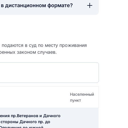
а в дистанционном формате?
о подаются в суд по месту проживания
ренных законом случаев.
Населенный
пункт
 судебный
чения пр.Ветеранов и Дачного
й стороны Дачного пр. до
о Ополчения до южной