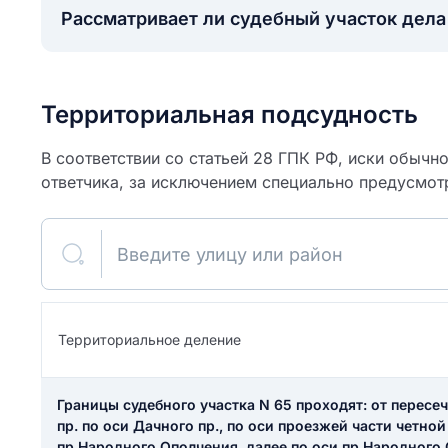
Рассматривает ли судебный участок дел
Территориальная подсудность
В соответствии со статьей 28 ГПК РФ, иски обычн
ответчика, за исключением специально предусмот
Введите улицу или район
ите свое имя
Территориальное деление
Как вы оцените
я
ите свой номер телефона
участок?
Границы судебного участка N 65 проходят: от пересе
пр. по оси Дачного пр., по оси проезжей части четно
пр.Народного Ополчения, далее по оси пр.Народног