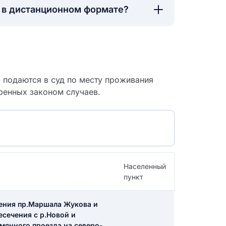
а в дистанционном формате?
о подаются в суд по месту проживания
ренных законом случаев.
Населенный
пункт
 судебный
чения пр.Маршала Жукова и
есечения с р.Новой и
мянного проезда на северо-