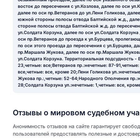
ail
восток до пересечения с ул.Козлова, далее по оси ул.
ание населенного пункта
далее по оси пр.Ветеранов до ул.Лени Голикова, далее
 на отзыв
южной стороны полосы отвода Балтийской ж.д., дале
разрешить публ
стороне полосы отвода Балтийской ж.д. до пересече
ЙТИ МЕНЯ
ул.Солдата Корзуна, далее по оси ул.Солдата Корзуна 
оси пр.Ветеранов до проезда к ул.Бурцева, пролегающ
по оси этого проезда до пересечения с ул.Бурцева, да
пр.Маршала Жукова, далее по оси пр.Маршала Жукова
КРЫТЬ
СОХРАНИТЬ
ул.Солдата Корзуна. Территориальная подсудность - Б
23,четные: все;Ветеранов пр.:нечетные: 87-91,четные:
решить публикацию отзыва
ОСТАВИТЬ О
все,четные: все, кроме 20;Лени Голикова ул.:нечетны
Жукова пр.:,четные: 52-64;Народного Ополчения пр.:н
28;Солдата Корзуна ул.:нечетные: 1,четные: все, кроме 
ТАВИТЬ ОТЗЫВ
Отзывы о мировом судебном уча
Анонимность отзывов на сайте гарантирует свобо
пользователей предоставлять полезные и достове