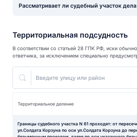
Рассматривает ли судебный участок дел
Территориальная подсудность
В соответствии со статьей 28 ГПК РФ, иски обычн
ответчика, за исключением специально предусмот
Введите улицу или район
ите свое имя
Территориальное деление
Как вы оцените
я
ите свой номер телефона
участок?
Границы судебного участка N 61 проходят: от пересе
ул.Солдата Корзуна по оси ул.Солдата Корзуна до пер
безымянным проездом, далее по оси указанного безы