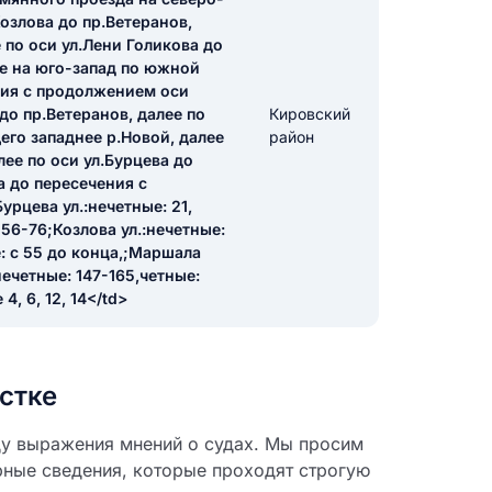
Козлова до пр.Ветеранов,
 по оси ул.Лени Голикова до
е на юго-запад по южной
икацию отзыва
ния с продолжением оси
до пр.Ветеранов, далее по
Кировский
его западнее р.Новой, далее
район
лее по оси ул.Бурцева до
 до пересечения с
урцева ул.:нечетные: 21,
 56-76;Козлова ул.:нечетные:
ТЗЫВ
е: с 55 до конца,;Маршала
ечетные: 147-165,четные:
4, 6, 12, 14</td>
стке
ду выражения мнений о судах. Мы просим
рные сведения, которые проходят строгую