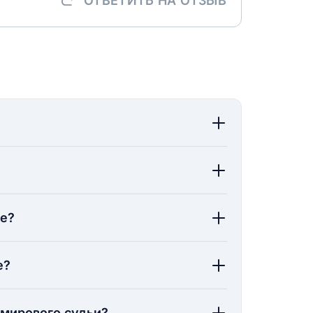
ОТВЕТИТЬ
НА ОТЗЫВ
ие?
е?
 мирового судьи?