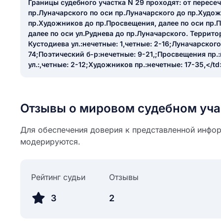
Границы судебного участка N 29 проходят: от пересеч
ail
пр.Луначарского по оси пр.Луначарского до пр.Худож
ание населенного пункта
 на отзыв
пр.Художников до пр.Просвещения, далее по оси пр.П
разрешить публ
далее по оси ул.Руднева до пр.Луначарского. Террит
Кустодиева ул.:нечетные: 1,четные: 2-16;Луначарского 
ЙТИ МЕНЯ
74;Поэтический б-р:нечетные: 9-21,;Просвещения пр.:
ул.:,четные: 2-12;Художников пр.:нечетные: 17-35,</td
КРЫТЬ
СОХРАНИТЬ
решить публикацию отзыва
Отзывы о мировом судебном уча
ОСТАВИТЬ О
Для обеспечения доверия к представленной инфор
ТАВИТЬ ОТЗЫВ
модерируются.
Рейтинг судьи
Отзывы
3
2