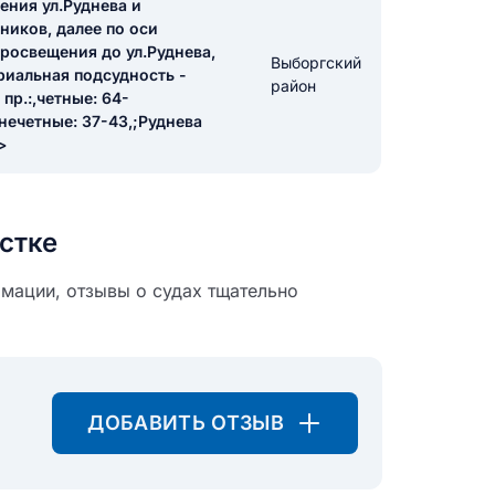
ения ул.Руднева и
ников, далее по оси
росвещения до ул.Руднева,
Выборгский
икацию отзыва
ориальная подсудность -
район
пр.:,четные: 64-
нечетные: 37-43,;Руднева
>
стке
ТЗЫВ
мации, отзывы о судах тщательно
ДОБАВИТЬ ОТЗЫВ