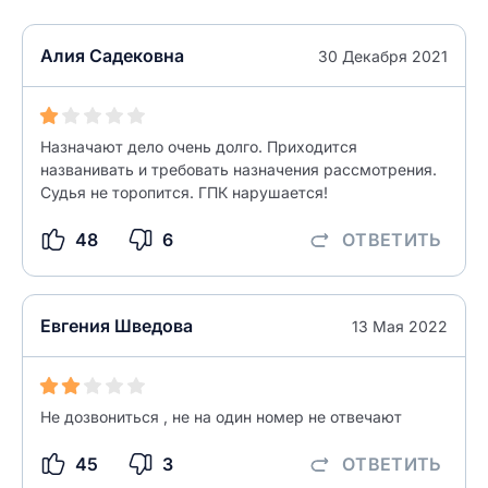
Как вы оцените судебный участок?
ЗАКРЫТЬ
СОХРАНИТЬ
разрешить публикацию отзыва
Алия Садековна
30 Декабря 2021
разрешить публикацию отзыва
ОСТАВИТЬ ОТЗЫВ
Назначают дело очень долго. Приходится
названивать и требовать назначения рассмотрения.
ОСТАВИТЬ ОТЗЫВ
Судья не торопится. ГПК нарушается!
48
6
ОТВЕТИТЬ
Евгения Шведова
13 Мая 2022
Не дозвониться , не на один номер не отвечают
45
3
ОТВЕТИТЬ