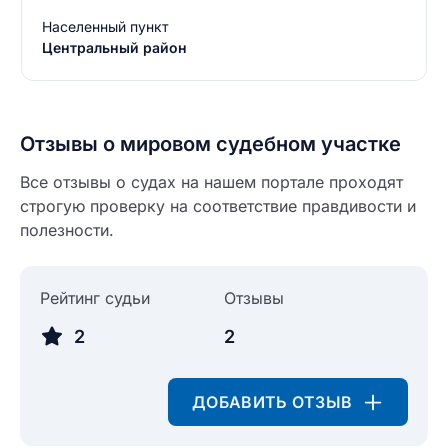
Населенный пункт
Центральный район
Введите свое имя
Отзывы о мировом судебном участке
Введите свое имя
Все отзывы о судах на нашем портале проходят
строгую проверку на соответствие правдивости и
Введите свой e-mail
полезности.
Введите свой номер телефона
Текст отзыва
Рейтинг судьи
Отзывы
Ответ на отзыв
Название населенного пункта
2
2
НАЙТИ МЕНЯ
0/500
ДОБАВИТЬ ОТЗЫВ
0/500