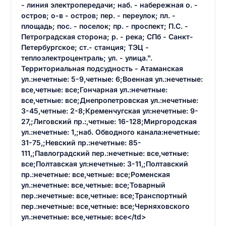
- линия электропередачи; наб. - набережная о. -
остров; о-в - остров; пер. - переулок; пл. -
площадь; пос. - поселок; пр. - проспект; П.С. -
Петроградская сторона; р. - река; СПб - Санкт-
Петербургское; ст.- станция; ТЭЦ -
теплоэлектроцентраль; ул. - улица.".
Территориальная подсудность - Атаманская
ул.:нечетные: 5-9,четные: 6;Военная ул.:нечетные:
все,четные: все;Гончарная ул.:нечетные:
все,четные: все;Днепропетровская ул.:нечетные:
3-45,четные: 2-8;Кременчугская ул:нечетные: 9-
27,;Лиговский пр.:,четные: 16-128;Миргородская
ул.:нечетные: 1,;наб. Обводного канала:нечетные:
31-75,;Невский пр.:нечетные: 85-
111,;Павлоградский пер.:нечетные: все,четные:
все;Полтавская ул:нечетные: 3-11,;Полтавский
пр.:нечетные: все,четные: все;Роменская
ул.:нечетные: все,четные: все;Товарный
пер.:нечетные: все,четные: все;Транспортный
пер.:нечетные: все,четные: все;Черняховского
ул.:нечетные: все,четные: все</td>