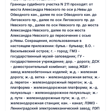
Границы судебного участка N 211 проходят: от
моста Александра Невского по оси р.Невы до
Обводного кан., далее по оси Обводного кан. до
Лиговского пр., далее по оси Лиговского пр. до
Невского пр., далее по оси Невского пр. до моста
Александра Невского, далее по оси моста
Александра Невского до пересечения с осью
р.Невы. Сокращения, использованные в
настоящем приложении: бульв.- бульвар; В.О. -
Васильевский остров; г. - город; ГМЗ -
государственный музей-заповедник; ГУ -
государственное учреждение; дор. - дорога; ДСК
- домостроительный комбинат; завод ЖБИ -
завод железобетонных изделий; ж.д. - железная
дорога; ж.-д. ветка - железнодорожная ветка; ж.-
д. перегон - железнодорожный перегон; ж.-д.
платформа - железнодорожная платформа; ж.-д.
полукольцо - железнодорожное полукольцо; ж.-
д. пути - железнодорожные пути; ж.-д. ст.-
железнодорожная станция; кан. - канал; ЛЭМЗ -
Ленинградский электромеханический завод; ЛЭП