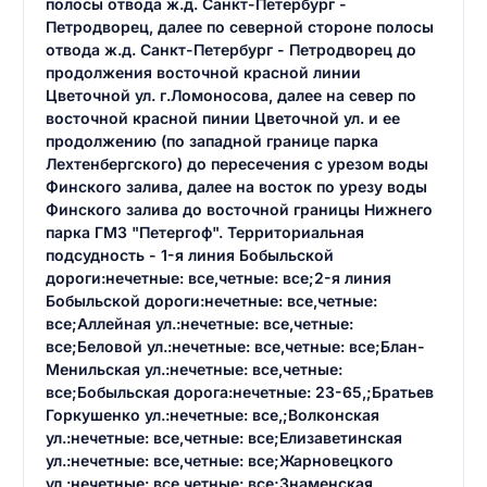
полосы отвода ж.д. Санкт-Петербург -
Петродворец, далее по северной стороне полосы
отвода ж.д. Санкт-Петербург - Петродворец до
продолжения восточной красной линии
Цветочной ул. г.Ломоносова, далее на север по
восточной красной пинии Цветочной ул. и ее
продолжению (по западной границе парка
Лехтенбергского) до пересечения с урезом воды
Финского залива, далее на восток по урезу воды
Финского залива до восточной границы Нижнего
парка ГМЗ "Петергоф". Территориальная
подсудность - 1-я линия Бобыльской
дороги:нечетные: все,четные: все;2-я линия
Бобыльской дороги:нечетные: все,четные:
все;Аллейная ул.:нечетные: все,четные:
все;Беловой ул.:нечетные: все,четные: все;Блан-
Менильская ул.:нечетные: все,четные:
все;Бобыльская дорога:нечетные: 23-65,;Братьев
Горкушенко ул.:нечетные: все,;Волконская
ул.:нечетные: все,четные: все;Елизаветинская
ул.:нечетные: все,четные: все;Жарновецкого
ул.:нечетные: все,четные: все;Знаменская