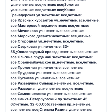
ул.:нечетные: все,четные: все;Золотая
ул.:нечетные: все,четные: все;Конно-
Гренадерская ул.:нечетные: все,четные:
все;Красных курсантов ул.:нечетные: все,четные:
все;Мастеровой пер.:нечетные: все,четные:
все;Мечникова ул.:нечетные: все,четные:
все;Морского десанта:нечетные: все,четные:
все;Огородная ул.:нечетные: все,четные:
все;Озерковая ул.:нечетные: 33-
55,;Околопрудный проезд:нечетные: все,четные:
все;Ольгина пруда наб.:нечетные: все,четные:
все;Ораниембаумское ш.:нечетные: все,четные:
все;Пролетная ул.:нечетные: все,четные:
все;Прудовая ул.:нечетные: все,четные:
все;Пугачева ул.:нечетные: все,четные:
все;Разведчика бульвар:нечетные: все,четные:
все;Разводная ул.:нечетные: все,четные:
все;Самсониевская ул.:нечетные: все,четные:
все;Санкт-Петербургский пр.:нечетные: 45-
67,четные: 32-60;Собственный пр.:нечетные:
все,четные: все;Степана Разина ул.:нечетные: