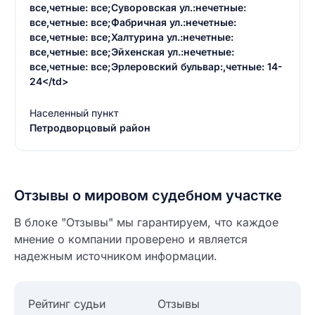
Введите свое имя
все,четные: все;Суворовская ул.:нечетные:
все,четные: все;Фабричная ул.:нечетные:
Введите свое имя
все,четные: все;Халтурина ул.:нечетные:
все,четные: все;Эйхенская ул.:нечетные:
Введите свой e-mail
все,четные: все;Эрлеровский бульвар:,четные: 14-
Введите свой номер телефона
24</td>
Текст отзыва
Населенный пункт
Ответ на отзыв
Петродворцовый район
Название населенного пункта
НАЙТИ МЕНЯ
0/500
Отзывы о мировом судебном участке
0/500
В блоке "Отзывы" мы гарантируем, что каждое
Как вы оцените судебный участок?
ЗАКРЫТЬ
СОХРАНИТЬ
разрешить публикацию отзыва
мнение о компании проверено и является
надежным источником информации.
разрешить публикацию отзыва
ОСТАВИТЬ ОТЗЫВ
Рейтинг судьи
Отзывы