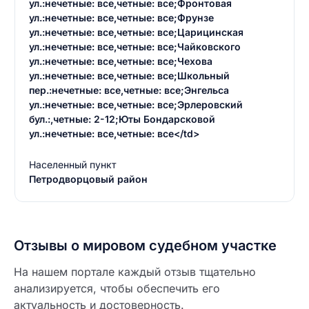
ул.:нечетные: все,четные: все;Фронтовая
ул.:нечетные: все,четные: все;Фрунзе
ул.:нечетные: все,четные: все;Царицинская
ул.:нечетные: все,четные: все;Чайковского
ул.:нечетные: все,четные: все;Чехова
ул.:нечетные: все,четные: все;Школьный
пер.:нечетные: все,четные: все;Энгельса
ул.:нечетные: все,четные: все;Эрлеровский
бул.:,четные: 2-12;Юты Бондарсковой
ул.:нечетные: все,четные: все</td>
Населенный пункт
Петродворцовый район
Отзывы о мировом судебном участке
На нашем портале каждый отзыв тщательно
анализируется, чтобы обеспечить его
актуальность и достоверность.