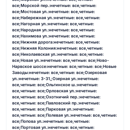
все;Морской пер.:нечетные: все,четные:
все;Мостовая ул.:нечетные: все,четные:
все;Набережная ул.:нечетные: все,четные:
все;Нагорная ул.:нечетные: все,четные:
все;Народная ул.:нечетные: все,четные:
все;Нахимова ул.:нечетные: все,четные:
все;Нижняя дорога:нечетные: все,четные:
все;Нижняя Колония:нечетные: все,четные:
все;Николаевская ул.:нечетные: все,четные:
все;Новая ул.:нечетные: все,четные: все;Ново-
Нарвское шоссе:нечетные: все,четные: все;Новые
Заводы:нечетные: все,четные: все;Озерковая
ул.:нечетные: 3-31,;Озерная ул.:нечетные:
Введите свое имя
все,четные: все;Ольгинское ш.:нечетные:
Введите свое имя
все,четные: все;Орловская ул.:нечетные:
все,четные: все;Охотничий пер.:нечетные:
Введите свой e-mail
все,четные: все;Павловский пр.:нечетные:
все,четные: все;Парковая ул.:нечетные:
Введите свой номер телефона
все,четные: все;Полевая ул.:нечетные: все,четные:
все;Попова ул.:нечетные: все,четные:
Текст отзыва
все;Портовая ул.:нечетные: все,четные: