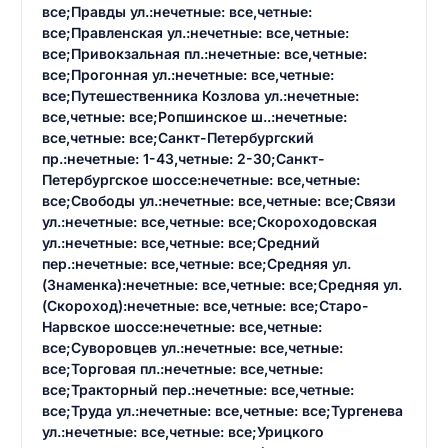
Ответ на отзыв
все;Правды ул.:нечетные: все,четные:
Название населенного пункта
все;Правленская ул.:нечетные: все,четные:
все;Привокзальная пл.:нечетные: все,четные:
все;Прогонная ул.:нечетные: все,четные:
НАЙТИ МЕНЯ
0/500
все;Путешественника Козлова ул.:нечетные:
все,четные: все;Ропшинское ш..:нечетные:
0/500
все,четные: все;Санкт-Петербургский
Как вы оцените судебный участок?
пр.:нечетные: 1-43,четные: 2-30;Санкт-
ЗАКРЫТЬ
СОХРАНИТЬ
разрешить публикацию отзыва
Петербургское шоссе:нечетные: все,четные:
все;Свободы ул.:нечетные: все,четные: все;Связи
ул.:нечетные: все,четные: все;Скороходовская
ул.:нечетные: все,четные: все;Средний
разрешить публикацию отзыва
ОСТАВИТЬ ОТЗЫВ
пер.:нечетные: все,четные: все;Средняя ул.
(Знаменка):нечетные: все,четные: все;Средняя ул.
(Скороход):нечетные: все,четные: все;Старо-
ОСТАВИТЬ ОТЗЫВ
Нарвское шоссе:нечетные: все,четные:
все;Суворовцев ул.:нечетные: все,четные:
все;Торговая пл.:нечетные: все,четные:
все;Тракторный пер.:нечетные: все,четные:
все;Труда ул.:нечетные: все,четные: все;Тургенева
ул.:нечетные: все,четные: все;Урицкого