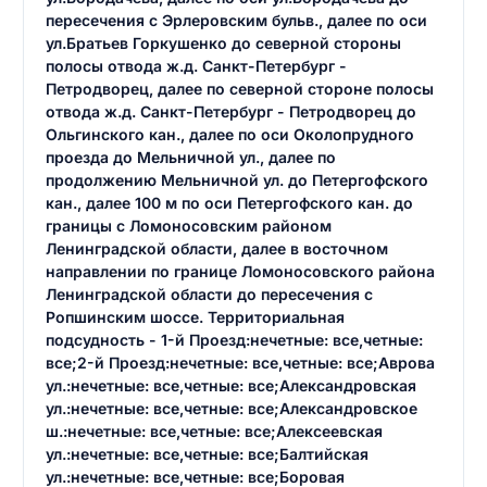
пересечения с Эрлеровским бульв., далее по оси
ул.Братьев Горкушенко до северной стороны
полосы отвода ж.д. Санкт-Петербург -
Петродворец, далее по северной стороне полосы
отвода ж.д. Санкт-Петербург - Петродворец до
Ольгинского кан., далее по оси Околопрудного
проезда до Мельничной ул., далее по
продолжению Мельничной ул. до Петергофского
кан., далее 100 м по оси Петергофского кан. до
границы с Ломоносовским районом
Ленинградской области, далее в восточном
направлении по границе Ломоносовского района
Ленинградской области до пересечения с
Ропшинским шоссе. Территориальная
подсудность - 1-й Проезд:нечетные: все,четные:
все;2-й Проезд:нечетные: все,четные: все;Аврова
ул.:нечетные: все,четные: все;Александровская
ул.:нечетные: все,четные: все;Александровское
ш.:нечетные: все,четные: все;Алексеевская
ул.:нечетные: все,четные: все;Балтийская
ул.:нечетные: все,четные: все;Боровая