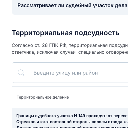
Рассматривает ли судебный участок дел
Территориальная подсудность
Согласно ст. 28 ГПК РФ, территориальная подсуд
ответчика, исключая случаи, специально оговорен
Введите улицу или район
ите свое имя
Территориальное деление
Как вы оцените
я
ите свой номер телефона
участок?
Границы судебного участка N 149 проходят: от перес
Стрелков и юго-восточной стороны полосы отвода ж.
Долгорукова по юго-восточной стороне полосы отвод