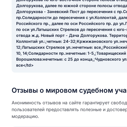
ail
Долгорукова, далее по южной стороне полосы отвода
ание населенного пункта
Долгорукова - Заневский Пост до пересечения с пр.С
 на отзыв
пр.Солидарности до пересечения с ул.Коллонтай, дале
разрешить публ
Российского пр., далее по оси Российского пр. до ул
ЙТИ МЕНЯ
по оси ул.Латышских Стрелков до пересечения с юго
отвода ж.д. Новый порт - Дача Долгорукова. Террито
Коллонтай ул.:,четные: 24-32;Кржижановского ул.:неч
12;Латышских Стрелков ул.:нечетные: все,;Российский 
КРЫТЬ
СОХРАНИТЬ
10, 14;Солидарности пр.:нечетные: 1-5,;Товарищеский п
Ворошилова:нечетные: с 25 до конца,;Чудновского ул.
решить публикацию отзыва
ОСТАВИТЬ О
все</td>
ТАВИТЬ ОТЗЫВ
Отзывы о мировом судебном уча
Анонимность отзывов на сайте гарантирует свобо
пользователей предоставлять полезные и достове
модерацию.