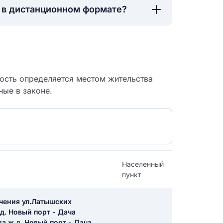
а в дистанционном формате?
ность определяется местом жительства
ные в законе.
Населенный
пункт
 судебный
ечения ул.Латышских
д. Новый порт - Дача
а ж.д. Новый порт - Дача