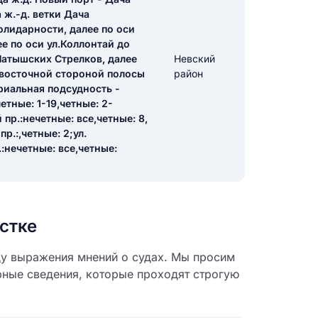
 ж.-д. ветки Дача
олидарности, далее по оси
е по оси ул.Коллонтай до
икацию отзыва
.Латышских Стрелков, далее
Невский
-восточной стороной полосы
район
риальная подсудность -
етные: 1-19,четные: 2-
пр.:нечетные: все,четные: 8,
р.:,четные: 2;ул.
:нечетные: все,четные:
ТЗЫВ
стке
ду выражения мнений о судах. Мы просим
рные сведения, которые проходят строгую