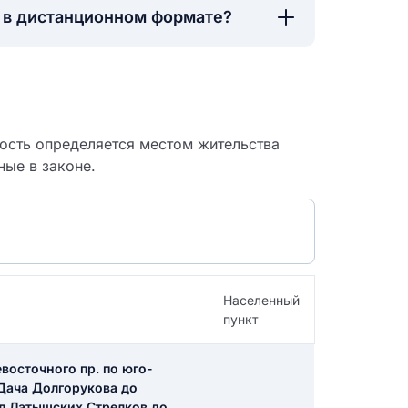
а в дистанционном формате?
ность определяется местом жительства
ные в законе.
Населенный
пункт
 судебный
восточного пр. по юго-
 Дача Долгорукова до
ул.Латышских Стрелков до