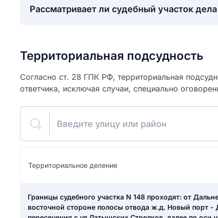
Рассматривает ли судебный участок дел
Территориальная подсудность
Согласно ст. 28 ГПК РФ, территориальная подсуд
ответчика, исключая случаи, специально оговорен
Введите улицу или район
ите свое имя
Территориальное деление
Как вы оцените
я
ите свой номер телефона
участок?
Границы судебного участка N 148 проходят: от Дальне
восточной стороне полосы отвода ж.д. Новый порт -
пересечения с ул.Латышских Стрелков, далее по оси 