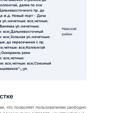
Коллонтай, далее по оси
Дальневосточного пр. до
а ж.д. Новый порт - Дача
икацию отзыва
ул.:нечетные: все,четные:
Ванеева ул.:нечетные:
Невский
ые: все;Дальневосточный
район
: все;Зольная ул.:нечетные:
е: до пересечения с пр.
е,четные: все;Коллонтай
е;Оккервиль реки
ТЗЫВ
е: все,четные:
ые: все,четные: все;Союзный
ьшевиков":,;ул.
стке
ми, что позволяет пользователям свободно