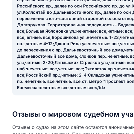
ail
Российского пр., далее по оси Российского пр. до ул.
ание населенного пункта
ул.Коллонтай до Дальневосточного пр., далее по оси 
 на отзыв
пересечения с юго-восточной стороной полосы отвод
разрешить публ
Долгорукова. Территориальная подсудность - Бадаева 
ЙТИ МЕНЯ
все;Большая Яблоновка ул.:нечетные: все,четные: все;
все,четные: все;Ворошилова ул.:нечетные: 1-23,четн
пр.:,четные: 4-12;Джона Рида ул.:нечетные: все,четные
до пересечения с пр. Дальневосточный все дома,четны
КРЫТЬ
СОХРАНИТЬ
Дальневосточный все дома;Клочков пер.:нечетные: вс
ул.:,четные: 2-20;Латышских Стрелков ул.:,четные: вс
решить публикацию отзыва
ОСТАВИТЬ О
наб.:нечетные: все,четные: все;Пятилеток пр.:нечетны
все;Российский пр.:,четные: 2-4;Складская ул:нечетн
пр.:нечетные: все,четные: все;ст. метро "Проспект Бол
ТАВИТЬ ОТЗЫВ
Еремеева:нечетные: все,четные: все</td>
Отзывы о мировом судебном уча
Отзывы о судах на этом сайте остаются анонимны