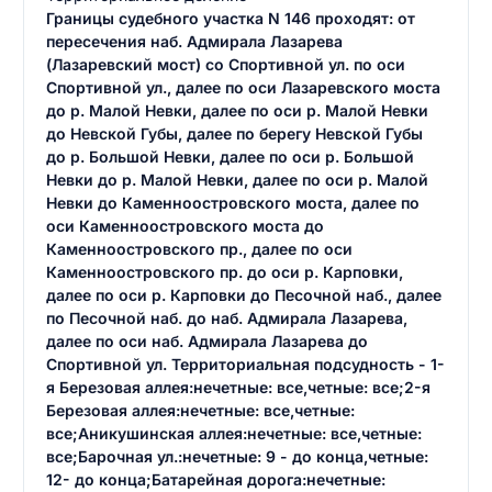
Границы судебного участка N 146 проходят: от
пересечения наб. Адмирала Лазарева
(Лазаревский мост) со Спортивной ул. по оси
Спортивной ул., далее по оси Лазаревского моста
до р. Малой Невки, далее по оси р. Малой Невки
до Невской Губы, далее по берегу Невской Губы
до р. Большой Невки, далее по оси р. Большой
Невки до р. Малой Невки, далее по оси р. Малой
Невки до Каменноостровского моста, далее по
оси Каменноостровского моста до
Каменноостровского пр., далее по оси
Каменноостровского пр. до оси р. Карповки,
далее по оси р. Карповки до Песочной наб., далее
по Песочной наб. до наб. Адмирала Лазарева,
далее по оси наб. Адмирала Лазарева до
Спортивной ул. Территориальная подсудность - 1-
я Березовая аллея:нечетные: все,четные: все;2-я
Березовая аллея:нечетные: все,четные:
все;Аникушинская аллея:нечетные: все,четные:
все;Барочная ул.:нечетные: 9 - до конца,четные:
12- до конца;Батарейная дорога:нечетные: