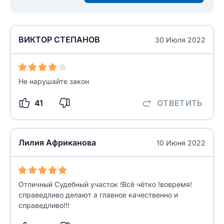
Текст отзыва
Ответ на отзыв
Название населенного пункта
ВИКТОР СТЕПАНОВ
30 Июля 2022
НАЙТИ МЕНЯ
0/500
0/500
Не нарушайте закон
Как вы оцените судебный участок?
ЗАКРЫТЬ
СОХРАНИТЬ
разрешить публикацию отзыва
41
ОТВЕТИТЬ
разрешить публикацию отзыва
Лилия Африканова
10 Июня 2022
ОСТАВИТЬ ОТЗЫВ
ОСТАВИТЬ ОТЗЫВ
Отличный Судебный участок !Всё чётко !вовремя!
справедливо делают а главное качественно и
справедливо!!!