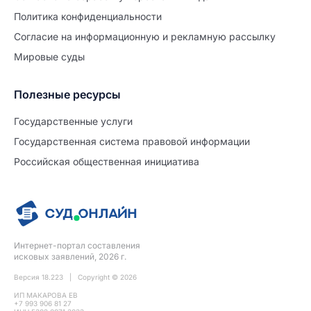
Политиĸа ĸонфиденциальности
Согласие на информационную и рекламную рассылку
Мировые суды
Полезные ресурсы
Продолжите заполнение
Расторжение брака
Государственные услуги
Государственная система правовой информации
Уже заполнено
Российская общественная инициатива
Шаг 0 из 15
0%
Заявление
№5721474
Интернет-портал составления
ПРОДОЛЖИТЬ ЗАПОЛНЕНИЕ
исковых заявлений, 2026 г.
Версия 18.223 | Copyright © 2026
ИП МАКАРОВА ЕВ
+7 993 906 81 27