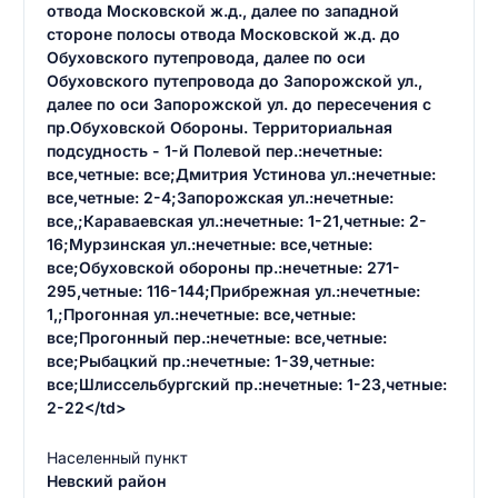
отвода Московской ж.д., далее по западной
стороне полосы отвода Московской ж.д. до
Обуховского путепровода, далее по оси
Обуховского путепровода до Запорожской ул.,
далее по оси Запорожской ул. до пересечения с
пр.Обуховской Обороны. Территориальная
подсудность - 1-й Полевой пер.:нечетные:
все,четные: все;Дмитрия Устинова ул.:нечетные:
все,четные: 2-4;Запорожская ул.:нечетные:
все,;Караваевская ул.:нечетные: 1-21,четные: 2-
16;Мурзинская ул.:нечетные: все,четные:
все;Обуховской обороны пр.:нечетные: 271-
295,четные: 116-144;Прибрежная ул.:нечетные:
1,;Прогонная ул.:нечетные: все,четные:
все;Прогонный пер.:нечетные: все,четные:
все;Рыбацкий пр.:нечетные: 1-39,четные:
все;Шлиссельбургский пр.:нечетные: 1-23,четные:
2-22</td>
Населенный пункт
Невский район