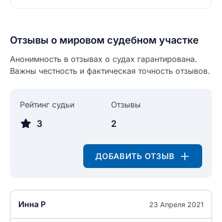
Введите свое имя
Введите свое имя
Отзывы о мировом судебном участке
Введите свой e-mail
Анонимность в отзывах о судах гарантирована.
Введите свой номер телефона
Важны честность и фактическая точность отзывов.
Текст отзыва
Ответ на отзыв
Рейтинг судьи
Отзывы
Название населенного пункта
3
2
НАЙТИ МЕНЯ
0/500
ДОБАВИТЬ ОТЗЫВ
0/500
Как вы оцените судебный участок?
ЗАКРЫТЬ
СОХРАНИТЬ
разрешить публикацию отзыва
Инна Р
23 Апреля 2021
разрешить публикацию отзыва
ОСТАВИТЬ ОТЗЫВ