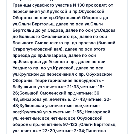
Границы судебного участка N 130 проходят: от
пересечения ул.Крупской и пр.Обуховской
Обороны по оси пр.Обуховской Обороны до
ул.Ольги Берггольц, далее по оси ул.Ольги
Берггольц до ул.Седова, далее по оси ул.Седова
до Большого Смоленского пр., далее по оси
Большого Смоленского пр. до проезда (бывший
Старопутиловский вал), далее по оси этого
проезда до пр.Елизарова, далее по оси
пр.Елизарова до Уездного пр., далее по оси
Уездного пр. до ул.Крупской, далее по оси
ул.Крупской до пересечения с пр. Обуховской
Обороны. Территориальная подсудность -
Бабушкина ул.:нечетные: 21-33,четные: 16-
26;Большой Смоленский пр.:,четные: 36-
48;Елизарова ул.:нечетные: 27-43,четные: 30-
48;Зубковская ул.:нечетные: все,четные:
все;Крупской ул.:нечетные: 1-55,;Невзоровой
ул.:нечетные: все,четные: все;Обуховской
обороны пр.:нечетные: 97-123,;Ольги Берггольц
ул.:нечетные: 23-29,четные: 2-34;Пинегина