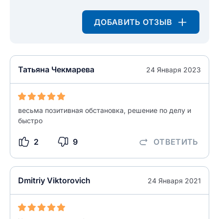
Текст отзыва
ДОБАВИТЬ ОТЗЫВ
Ответ на отзыв
Название населенного пункта
Татьяна Чекмарева
24 Января 2023
НАЙТИ МЕНЯ
0/500
0/500
Как вы оцените судебный участок?
ЗАКРЫТЬ
СОХРАНИТЬ
разрешить публикацию отзыва
весьма позитивная обстановка, решение по делу и
быстро
2
9
ОТВЕТИТЬ
разрешить публикацию отзыва
ОСТАВИТЬ ОТЗЫВ
Dmitriy Viktorovich
24 Января 2021
ОСТАВИТЬ ОТЗЫВ