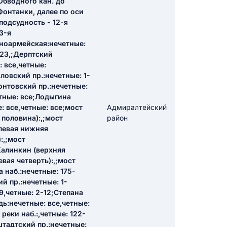
Обводного кан. до
Фонтанки, далее по оси
подсудность - 12-я
икацию отзыва
3-я
сноармейская:нечетные:
-23,;Дерптский
: все,четные:
ловский пр.:нечетные: 1-
монтовский пр.:нечетные:
етные: все;Лодыгина
: все,четные: все;мост
Адмиралтейский
ТЗЫВ
 половина):,;мост
район
(левая нижняя
:,;мост
Калинкин (верхняя
вая четверть):,;мост
 наб.:нечетные: 175-
ий пр.:нечетные: 1-
9,четные: 2-12;Степана
дь:нечетные: все,четные:
реки наб.:,четные: 122-
штадтский пр.:нечетные: