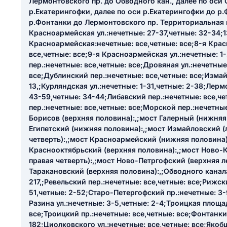
Лермонтовского пр. до Обводного кан., далее по оси 
ail
р.Екатерингофки, далее по оси р.Екатерингофки до р.
ание населенного пункта
 на отзыв
р.Фонтанки до Лермонтовского пр. Территориальная 
разрешить публ
Красноармейская ул.:нечетные: 27-37,четные: 32-34;1
Красноармейская:нечетные: все,четные: все;8-я Кра
ЙТИ МЕНЯ
все,четные: все;9-я Красноармейская ул.:нечетные: 1
пер.:нечетные: все,четные: все;Дровяная ул.:нечетные
все;Дублинский пер.:нечетные: все,четные: все;Измай
13,;Курляндская ул.:нечетные: 1-31,четные: 2-38;Лер
КРЫТЬ
СОХРАНИТЬ
43-59,четные: 34-44;Либавский пер.:нечетные: все,ч
решить публикацию отзыва
пер.:нечетные: все,четные: все;Морской пер.:нечетные
ОСТАВИТЬ О
Борисов (верхняя половина):,;мост Галерный (нижняя
Египетский (нижняя половина):,;мост Измайловский 
четверть):,;мост Красноармейский (нижняя половина)
ТАВИТЬ ОТЗЫВ
Краснооктябрьский (верхняя половина):,;мост Ново-
правая четверть):,;мост Ново-Петргофский (верхняя ле
Таракановский (верхняя половина):,;Обводного канала
217,;Ревельский пер.:нечетные: все,четные: все;Рижск
51,четные: 2-52;Старо-Петергофский пр.:нечетные: 3-
Разина ул.:нечетные: 3-5,четные: 2-4;Троицкая площа
все;Троицкий пр.:нечетные: все,четные: все;Фонтанки 
182;Циолковского ул.:нечетные: все,четные: все;Якоб