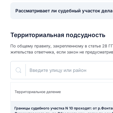
Рассматривает ли судебный участок дел
Территориальная подсудность
По общему правилу, закрепленному в статье 28 ГП
жительства ответчика, если закон не предусматрив
Введите улицу или район
ите свое имя
Территориальное деление
Как вы оцените
я
ите свой номер телефона
участок?
Границы судебного участка N 10 проходят: от р.Фонта