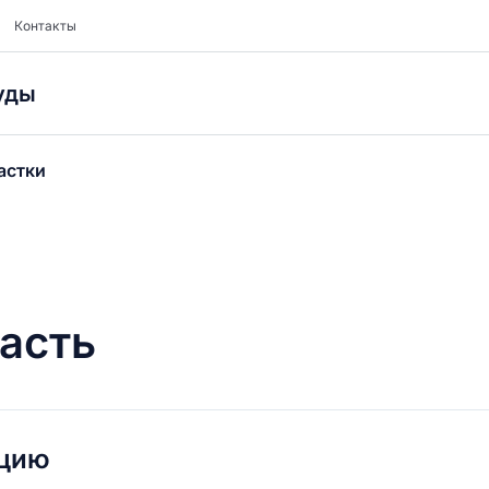
Контакты
уды
астки
асть
ацию