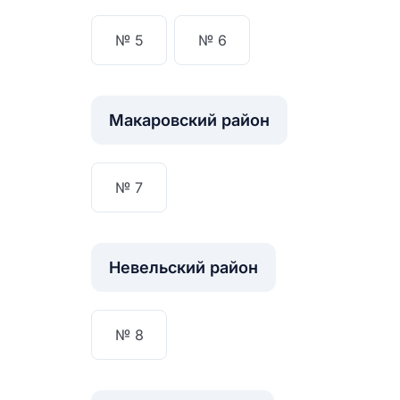
№ 5
№ 6
Макаровский район
№ 7
Невельский район
№ 8