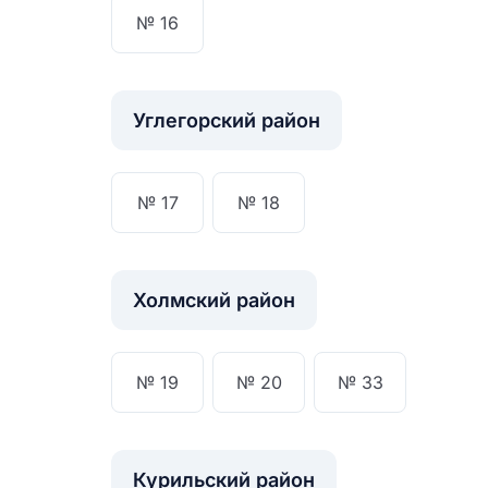
№ 16
Углегорский район
№ 17
№ 18
Холмский район
№ 19
№ 20
№ 33
Курильский район