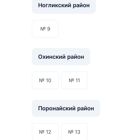
Ногликский район
№ 9
Охинский район
№ 10
№ 11
Поронайский район
Назв
№ 12
№ 13
НА