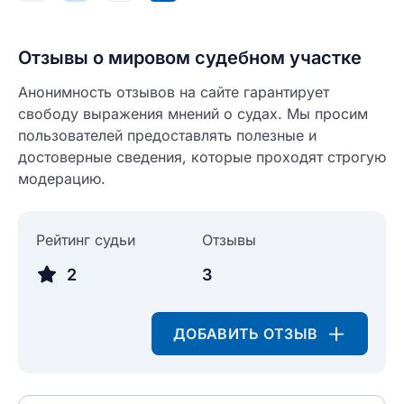
Введите свой e-mail
Отзывы о мировом судебном участке
Введите свой номер телефона
Анонимность отзывов на сайте гарантирует
Текст отзыва
свободу выражения мнений о судах. Мы просим
Ответ на отзыв
пользователей предоставлять полезные и
Название населенного пункта
достоверные сведения, которые проходят строгую
модерацию.
НАЙТИ МЕНЯ
0/500
0/500
Рейтинг судьи
Отзывы
Как вы оцените судебный участок?
ЗАКРЫТЬ
СОХРАНИТЬ
разрешить публикацию отзыва
2
3
ДОБАВИТЬ ОТЗЫВ
разрешить публикацию отзыва
ОСТАВИТЬ ОТЗЫВ
ОСТАВИТЬ ОТЗЫВ