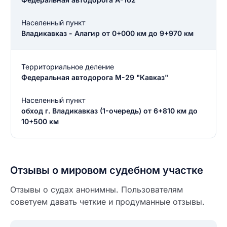
Населенный пункт
Владикавказ - Алагир от 0+000 км до 9+970 км
Территориальное деление
Федеральная автодорога М-29 "Кавказ"
Населенный пункт
обход г. Владикавказ (1-очередь) от 6+810 км до
10+500 км
Введите свое имя
Отзывы о мировом судебном участке
Введите свое имя
Отзывы о судах анонимны. Пользователям
советуем давать четкие и продуманные отзывы.
Введите свой e-mail
Введите свой номер телефона