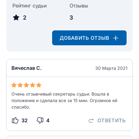
Рейтинг судьи
Отзывы
Текст отзыва
Ответ на отзыв
2
3
Название населенного пункта
ДОБАВИТЬ ОТЗЫВ
НАЙТИ МЕНЯ
0/500
0/500
Как вы оцените судебный участок?
ЗАКРЫТЬ
СОХРАНИТЬ
разрешить публикацию отзыва
Вячеслав С.
30 Марта 2021
разрешить публикацию отзыва
Очень отзывчивый секретарь судьи. Вошла в
ОСТАВИТЬ ОТЗЫВ
положение и сделала все за 15 мин. Огромное ей
спасибо.
ОСТАВИТЬ ОТЗЫВ
32
4
ОТВЕТИТЬ