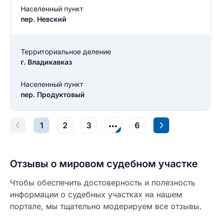
Введите свое имя
Населенный пункт
пер. Невский
Введите свой e-mail
Введите свой номер телефона
Территориальное деление
г. Владикавказ
Текст отзыва
Ответ на отзыв
Населенный пункт
Название населенного пункта
пер. Продуктовый
НАЙТИ МЕНЯ
0/500
1
2
3
6
0/500
Как вы оцените судебный участок?
ЗАКРЫТЬ
СОХРАНИТЬ
разрешить публикацию отзыва
Отзывы о мировом судебном участке
Чтобы обеспечить достоверность и полезность
информации о судебных участках на нашем
разрешить публикацию отзыва
ОСТАВИТЬ ОТЗЫВ
портале, мы тщательно модерируем все отзывы.