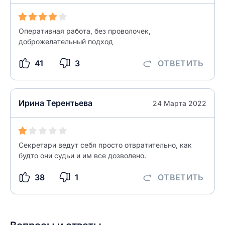
Введите свой e-mail
Введите свой номер телефона
Оперативная работа, без проволочек,
Текст отзыва
доброжелательный подход
Ответ на отзыв
41
3
ОТВЕТИТЬ
Название населенного пункта
НАЙТИ МЕНЯ
0/500
Ирина Терентьева
24 Марта 2022
0/500
Как вы оцените судебный участок?
ЗАКРЫТЬ
СОХРАНИТЬ
разрешить публикацию отзыва
Секретари ведут себя просто отвратительно, как
будто они судьи и им все дозволено.
разрешить публикацию отзыва
38
1
ОТВЕТИТЬ
ОСТАВИТЬ ОТЗЫВ
ОСТАВИТЬ ОТЗЫВ