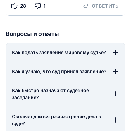
28
1
ОТВЕТИТЬ
НАЙТИ МЕНЯ
0/500
0/500
Как вы оцените судебный участок?
ЗАКРЫТЬ
СОХРАНИТЬ
разрешить публикацию отзыва
Вопросы и ответы
Как подать заявление мировому судье?
разрешить публикацию отзыва
ОСТАВИТЬ ОТЗЫВ
Как я узнаю, что суд принял заявление?
ОСТАВИТЬ ОТЗЫВ
Как быстро назначают судебное
заседание?
Сколько длится рассмотрение дела в
суде?