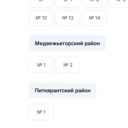
№ 12
№ 13
№ 14
Медвежьегорский район
№ 1
№ 2
Питкярантский район
№ 1