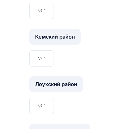
ЗА
№ 1
Кемский район
№ 1
Лоухский район
№ 1