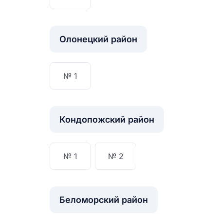
Олонецкий район
№ 1
Кондопожский район
№ 1
№ 2
Назв
НА
Беломорский район