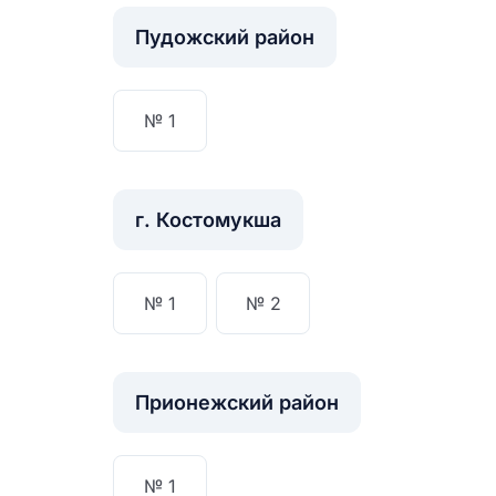
Пудожский район
№ 1
г. Костомукша
№ 1
№ 2
Прионежский район
№ 1