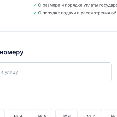
О размере и порядке уплаты государ
О порядке подачи и рассмотрения о
 номеру
ли улицу
№ 4
№ 5
№ 6
№ 7
№ 