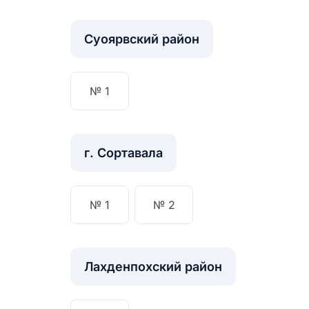
Суоярвский район
№ 1
г. Сортавала
№ 1
№ 2
Лахденпохский район