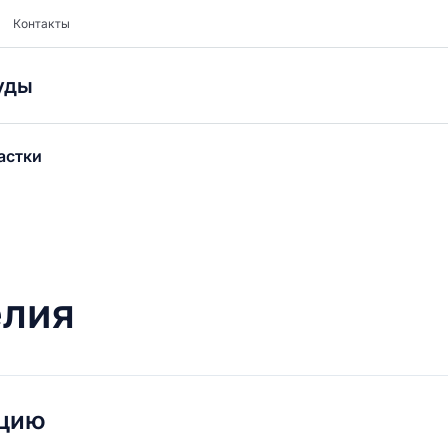
Контакты
уды
астки
елия
ацию