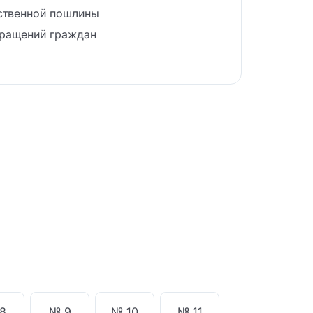
ственной пошлины
бращений граждан
8
№ 9
№ 10
№ 11