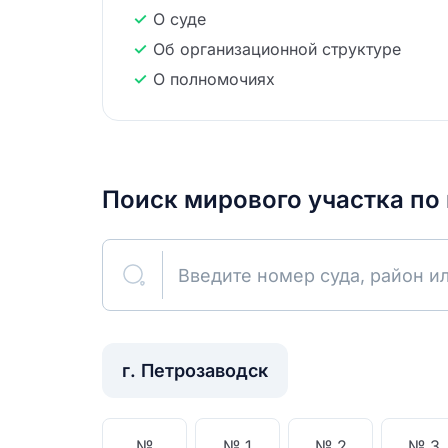
О суде
Об организационной структуре
О полномочиях
Поиск мирового участка по
Введите номер суда, район и
0
Найдено
г. Петрозаводск
№
№ 1
№ 2
№ 3