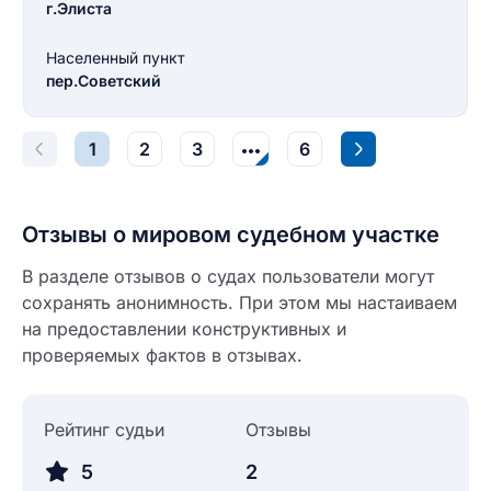
г.Элиста
Введите свой e-mail
Введите свой номер телефона
Населенный пункт
пер.Советский
Текст отзыва
Ответ на отзыв
1
2
3
6
Название населенного пункта
НАЙТИ МЕНЯ
Отзывы о мировом судебном участке
0/500
0/500
В разделе отзывов о судах пользователи могут
Как вы оцените судебный участок?
сохранять анонимность. При этом мы настаиваем
ЗАКРЫТЬ
СОХРАНИТЬ
разрешить публикацию отзыва
на предоставлении конструктивных и
проверяемых фактов в отзывах.
разрешить публикацию отзыва
ОСТАВИТЬ ОТЗЫВ
Рейтинг судьи
Отзывы
5
2
ОСТАВИТЬ ОТЗЫВ