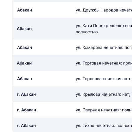
ail
ание населенного пункта
Абакан
ул. Дружбы Народов нечетн
 на отзыв
разрешить публ
ул. Кати Перекрещенко нече
Абакан
ЙТИ МЕНЯ
полностью
Абакан
ул. Комарова нечетная: по
КРЫТЬ
СОХРАНИТЬ
решить публикацию отзыва
Абакан
ул. Торговая нечетная: пол
ОСТАВИТЬ О
Абакан
ул. Торосова нечетная: нет
ТАВИТЬ ОТЗЫВ
г. Абакан
ул. Крылова нечетная: нет,
г. Абакан
ул. Озерная нечетная: пол
г. Абакан
ул. Тихая нечетная: полнос