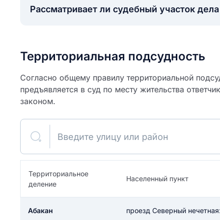
Рассматривает ли судебный участок дел
Территориальная подсудность
Согласно общему правилу территориальной подсуд
предъявляется в суд по месту жительства ответчи
законом.
Введите улицу или район
ите свое имя
Территориальное
Населенный пункт
деление
Как вы оцените
я
ите свой номер телефона
участок?
Абакан
проезд Северный нечетная: